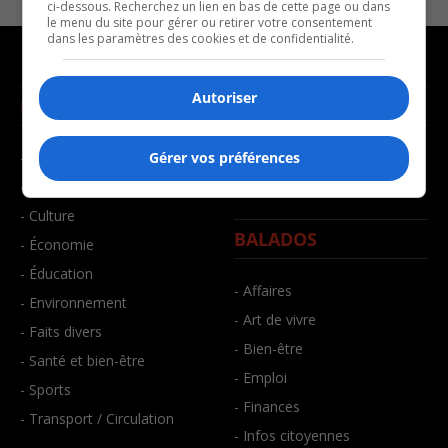
ci-dessous. Recherchez un lien en bas de cette page ou dans
le menu du site pour gérer ou retirer votre consentement
dans les paramètres des cookies et de confidentialité.
Autoriser
NOUVELLES
MUSIQUE
- Affaires municipales
- Décompte franco
Gérer vos préférences
- Communauté / Social
- Joué récemment
- Culture
BALADOS
- Économie
- Éducation
- Affaires
- Environnement
- Art de vivre
- Faits divers
- Bien-être
- Santé et bien-être
- Emploi
- Sports
- Finances
- Transport / Circulation
- Infos citoyennes