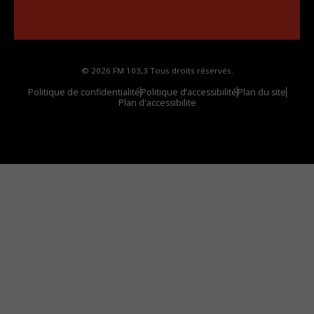
Comment synthoniser la fréquence HD dans
votre voiture
© 2026 FM 103,3 Tous droits réservés.
Politique de confidentialité
Politique d’accessibilité
Plan du site
Plan d'accessibilite