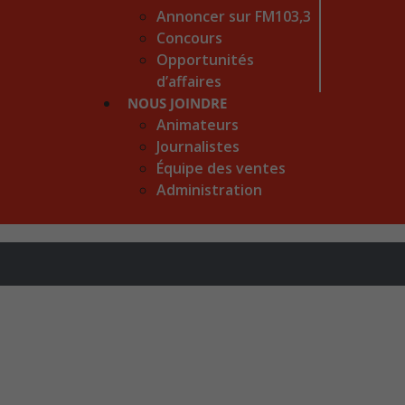
Annoncer sur FM103,3
Concours
Opportunités
d’affaires
NOUS JOINDRE
Animateurs
Journalistes
Équipe des ventes
Administration