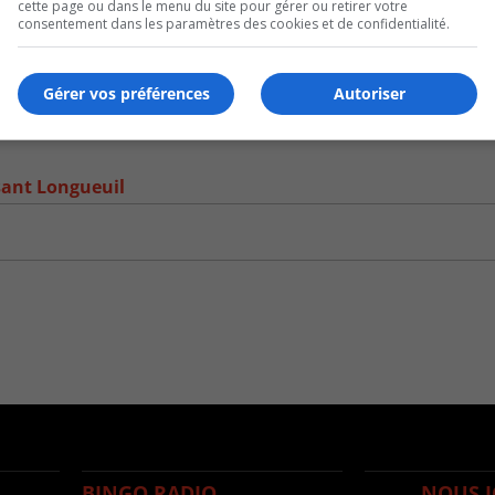
cette page ou dans le menu du site pour gérer ou retirer votre
consentement dans les paramètres des cookies et de confidentialité.
Gérer vos préférences
Autoriser
ssant Longueuil
BINGO RADIO
NOUS J