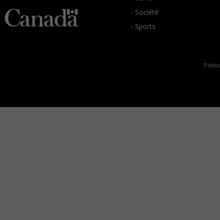
- Société
- Sports
Politi
C