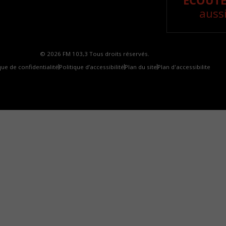
ÉCOUTE
aussi
© 2026 FM 103,3 Tous droits réservés.
que de confidentialité
Politique d’accessibilité
Plan du site
Plan d'accessibilite
omment installer notre vignette sur votre appareil mobile