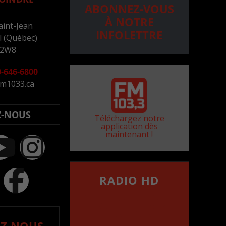
ABONNEZ-VOUS
À NOTRE
aint-Jean
INFOLETTRE
 (Québec)
 2W8
-646-6800
m1033.ca
Z-NOUS
Téléchargez notre
application dès
maintenant !
RADIO HD
••••••••••••••••••
Comment synthoniser la
fréquence HD dans
votre voiture