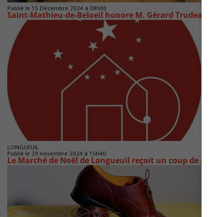
Publié le 15 Décembre 2024 à 08h00
Saint-Mathieu-de-Beloeil honore M. Gérard Trudeau
LONGUEUIL
Publié le 29 novembre 2024 à 15h40
Le Marché de Noël de Longueuil reçoit un coup de po