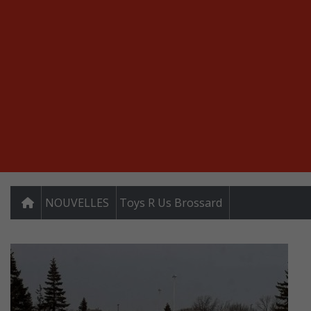
NOUVELLES
Toys R Us Brossard