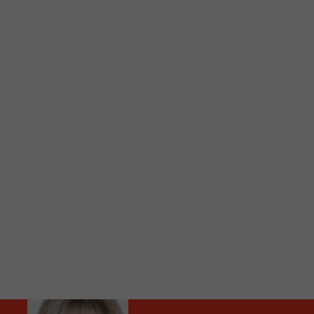
C
Vous avez envie d’écouter le FM 103,3 ou notre nouv
Ajoutez un signet FM 103,3 sur votre écran d’accueil
Voici la procédure ;)
À partir de votre téléphone, allez sur le site inte
Ensuite cliquez sur l’icône situé au bas de votre éc
(celui qui représente un carré incluant une flèche d
Cliquez maintenant sur l’option Ajouter sur l’écran
Faites Enregistrer en haut à droite.
Et voilà! Toutes les infos et l’écoute de votre radio loca
Audio