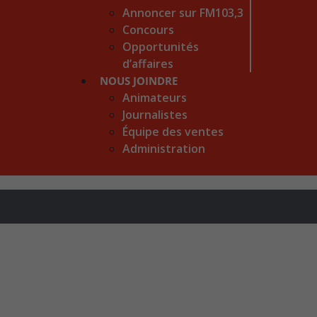
Annoncer sur FM103,3
Concours
Opportunités
d’affaires
NOUS JOINDRE
Animateurs
Journalistes
Équipe des ventes
Administration