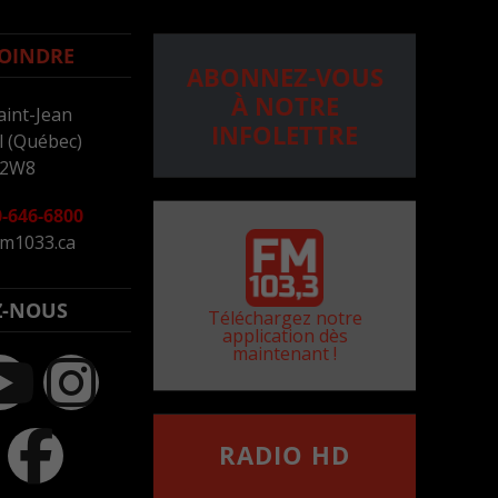
OINDRE
ABONNEZ-VOUS
À NOTRE
aint-Jean
INFOLETTRE
 (Québec)
 2W8
-646-6800
m1033.ca
Z-NOUS
Téléchargez notre
application dès
maintenant !
RADIO HD
••••••••••••••••••
Comment synthoniser la