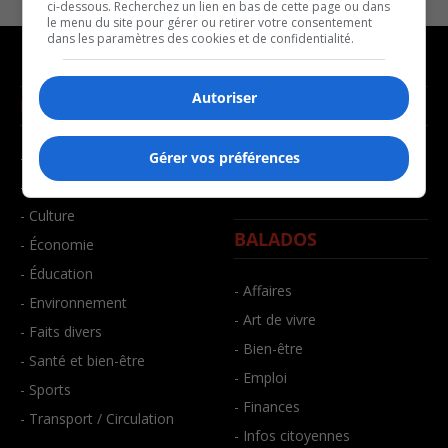
ci-dessous. Recherchez un lien en bas de cette page ou dans
le menu du site pour gérer ou retirer votre consentement
dans les paramètres des cookies et de confidentialité.
Autoriser
NOUVELLES
MUSIQUE
- Affaires municipales
- Décompte franco
Gérer vos préférences
- Communauté / Social
- Joué récemment
- Culture
BALADOS
- Économie
- Éducation
- Affaires
- Environnement
- Art de vivre
- Faits divers
- Bien-être
- Santé et bien-être
- Emploi
- Sports
- Finances
- Transport / Circulation
- Infos citoyennes