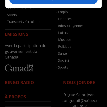
- Faits divers
- Bien-être
- Santé et bien-être
- Emploi
- Sports
- Finances
- Transport / Circulation
- Infos citoyennes
- Loisirs
ÉMISSIONS
- Musique
Avec la participation du
- Politique
gouvernement du
- Santé
Canada
- Société
- Sports
BINGO RADIO
NOUS JOINDRE
91,rue Saint-Jean
À PROPOS
Longueuil (Québec)
J4H 2W8