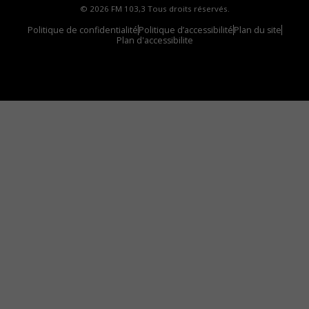
© 2026 FM 103,3 Tous droits réservés.
Politique de confidentialité
Politique d’accessibilité
Plan du site
Plan d'accessibilite
Comment installer notre vignette sur votre
appareil mobile