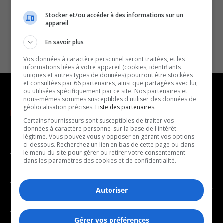
Stocker et/ou accéder à des informations sur un
appareil
En savoir plus
Vos données à caractère personnel seront traitées, et les
informations liées à votre appareil (cookies, identifiants
uniques et autres types de données) pourront être stockées
et consultées par 66 partenaires, ainsi que partagées avec lui,
ou utilisées spécifiquement par ce site. Nos partenaires et
nous-mêmes sommes susceptibles d'utiliser des données de
géolocalisation précises.
Liste des partenaires.
NOUVELLES
MUSIQUE
Certains fournisseurs sont susceptibles de traiter vos
données à caractère personnel sur la base de l'intérêt
légitime. Vous pouvez vous y opposer en gérant vos options
- Affaires municipales
- Décompte franco
ci-dessous. Recherchez un lien en bas de cette page ou dans
- Communauté / Social
- Joué récemment
le menu du site pour gérer ou retirer votre consentement
dans les paramètres des cookies et de confidentialité.
- Culture
BALADOS
- Économie
Autoriser
- Éducation
- Affaires
- Environnement
- Art de vivre
Gérer vos préférences