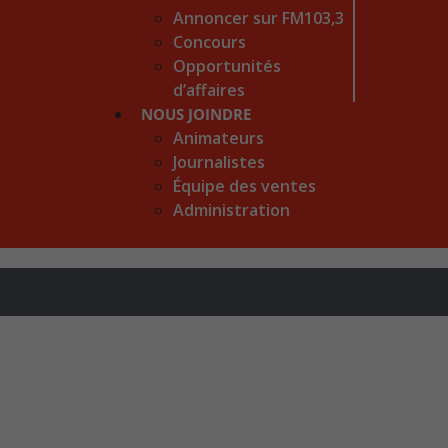
Annoncer sur FM103,3
Concours
Opportunités
d’affaires
NOUS JOINDRE
Animateurs
Journalistes
Équipe des ventes
Administration