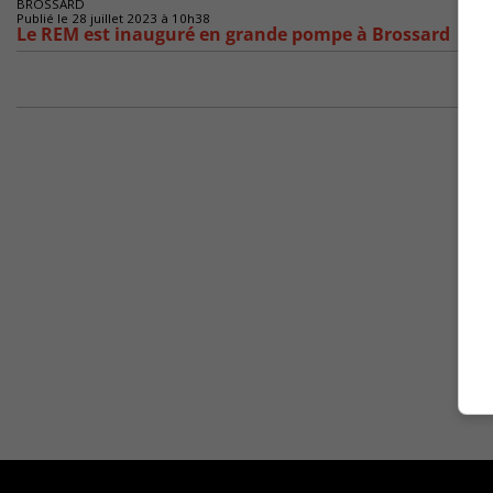
BROSSARD
Publié le 28 juillet 2023 à 10h38
Le REM est inauguré en grande pompe à Brossard