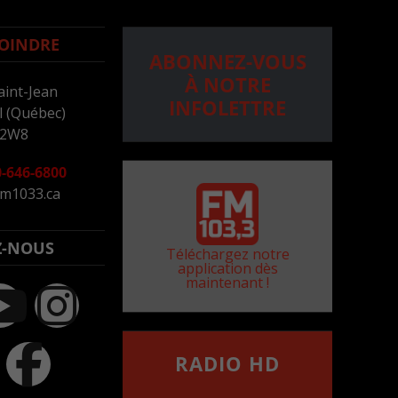
OINDRE
ABONNEZ-VOUS
À NOTRE
aint-Jean
INFOLETTRE
 (Québec)
 2W8
-646-6800
m1033.ca
Z-NOUS
Téléchargez notre
application dès
maintenant !
RADIO HD
••••••••••••••••••
Comment synthoniser la