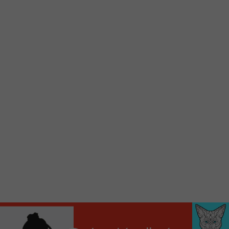
Voici la procédure ;)
À partir de votre téléphone, allez sur le site
internet de la Radio allumée au
www.fm1033.ca
Ensuite cliquez sur l’icône situé au bas de
votre écran
(celui qui représente un carré incluant une
flèche dirigé vers le haut)
Cliquez maintenant sur l’option Ajouter sur
l’écran d’accueil et vous verrez apparaître le
logo du FM 103,3
Faites Enregistrer en haut à droite.
Et voilà! Toutes les infos et l’écoute de votre radio
locale vous sont maintenant accessibles en un clic!
Audio
00:00
00:00
Player