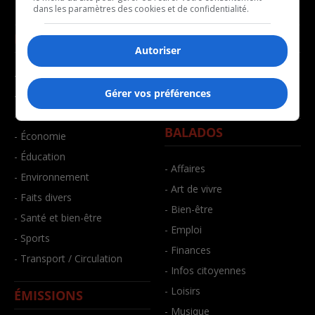
dans les paramètres des cookies et de confidentialité.
NOUVELLES
MUSIQUE
Autoriser
- Affaires municipales
- Décompte franco
Gérer vos préférences
- Communauté / Social
- Joué récemment
- Culture
BALADOS
- Économie
- Éducation
- Affaires
- Environnement
- Art de vivre
- Faits divers
- Bien-être
- Santé et bien-être
- Emploi
- Sports
- Finances
- Transport / Circulation
- Infos citoyennes
- Loisirs
ÉMISSIONS
- Musique