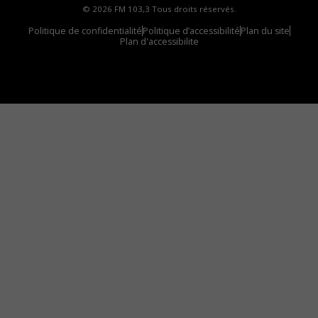
© 2026 FM 103,3 Tous droits réservés.
Politique de confidentialité
Politique d’accessibilité
Plan du site
Plan d'accessibilite
Comment installer notre vignette sur votre
appareil mobile