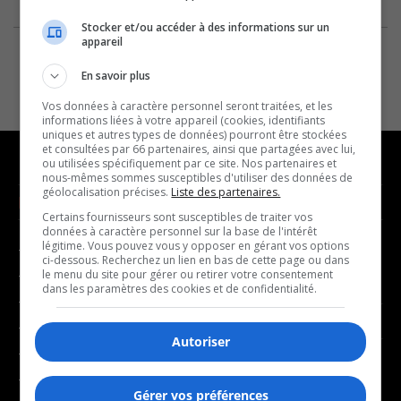
Stocker et/ou accéder à des informations sur un
appareil
En savoir plus
Vos données à caractère personnel seront traitées, et les
informations liées à votre appareil (cookies, identifiants
uniques et autres types de données) pourront être stockées
et consultées par 66 partenaires, ainsi que partagées avec lui,
ou utilisées spécifiquement par ce site. Nos partenaires et
nous-mêmes sommes susceptibles d'utiliser des données de
géolocalisation précises.
Liste des partenaires.
NOUVELLES
MUSIQUE
Certains fournisseurs sont susceptibles de traiter vos
données à caractère personnel sur la base de l'intérêt
légitime. Vous pouvez vous y opposer en gérant vos options
- Affaires municipales
- Décompte franco
ci-dessous. Recherchez un lien en bas de cette page ou dans
- Communauté / Social
- Joué récemment
le menu du site pour gérer ou retirer votre consentement
dans les paramètres des cookies et de confidentialité.
- Culture
BALADOS
- Économie
Autoriser
- Éducation
- Affaires
- Environnement
- Art de vivre
Gérer vos préférences