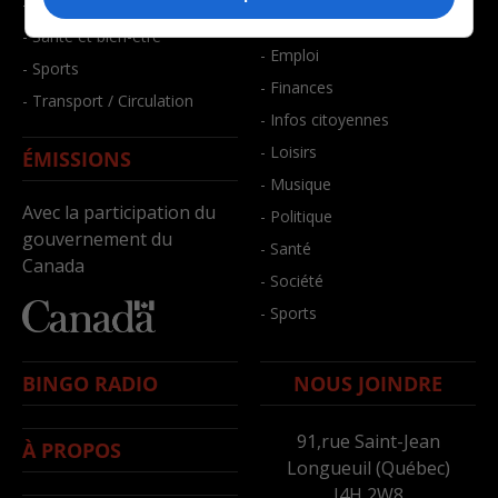
- Faits divers
- Bien-être
- Santé et bien-être
- Emploi
- Sports
- Finances
- Transport / Circulation
- Infos citoyennes
- Loisirs
ÉMISSIONS
- Musique
Avec la participation du
- Politique
gouvernement du
- Santé
Canada
- Société
- Sports
BINGO RADIO
NOUS JOINDRE
91,rue Saint-Jean
À PROPOS
Longueuil (Québec)
J4H 2W8