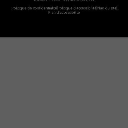
Politique de confidentialité
Politique d’accessibilité
Plan du site
Plan d'accessibilite
Comment installer notre vignette sur votre
appareil mobile