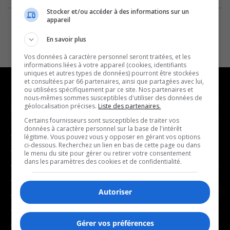
Stocker et/ou accéder à des informations sur un
appareil
En savoir plus
Vos données à caractère personnel seront traitées, et les
informations liées à votre appareil (cookies, identifiants
uniques et autres types de données) pourront être stockées
et consultées par 66 partenaires, ainsi que partagées avec lui,
ou utilisées spécifiquement par ce site. Nos partenaires et
nous-mêmes sommes susceptibles d'utiliser des données de
géolocalisation précises.
Liste des partenaires.
NOUVELLES
MUSIQUE
Certains fournisseurs sont susceptibles de traiter vos
données à caractère personnel sur la base de l'intérêt
- Affaires municipales
- Décompte franco
légitime. Vous pouvez vous y opposer en gérant vos options
ci-dessous. Recherchez un lien en bas de cette page ou dans
- Communauté / Social
- Joué récemment
le menu du site pour gérer ou retirer votre consentement
dans les paramètres des cookies et de confidentialité.
- Culture
BALADOS
- Économie
Autoriser
- Éducation
- Affaires
- Environnement
- Art de vivre
Gérer vos préférences
- Faits divers