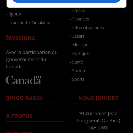
- Bien-être
- Santé et bien-être
- Emploi
- Sports
- Finances
- Transport / Circulation
- Infos citoyennes
- Loisirs
ÉMISSIONS
- Musique
Avec la participation du
- Politique
gouvernement du
- Santé
Canada
- Société
- Sports
BINGO RADIO
NOUS JOINDRE
91,rue Saint-Jean
À PROPOS
Longueuil (Québec)
J4H 2W8