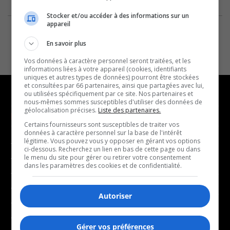
Stocker et/ou accéder à des informations sur un
appareil
En savoir plus
Vos données à caractère personnel seront traitées, et les
informations liées à votre appareil (cookies, identifiants
uniques et autres types de données) pourront être stockées
et consultées par 66 partenaires, ainsi que partagées avec lui,
ou utilisées spécifiquement par ce site. Nos partenaires et
nous-mêmes sommes susceptibles d'utiliser des données de
géolocalisation précises.
Liste des partenaires.
NOUVELLES
MUSIQUE
Certains fournisseurs sont susceptibles de traiter vos
données à caractère personnel sur la base de l'intérêt
légitime. Vous pouvez vous y opposer en gérant vos options
- Affaires municipales
- Décompte franco
ci-dessous. Recherchez un lien en bas de cette page ou dans
- Communauté / Social
- Joué récemment
le menu du site pour gérer ou retirer votre consentement
dans les paramètres des cookies et de confidentialité.
- Culture
BALADOS
- Économie
Autoriser
- Éducation
- Affaires
- Environnement
- Art de vivre
Gérer vos préférences