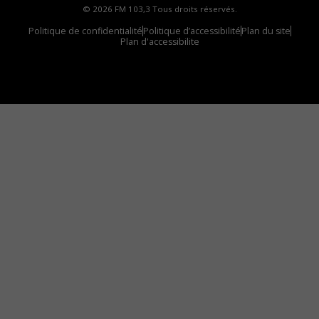
© 2026 FM 103,3 Tous droits réservés.
Politique de confidentialité
Politique d’accessibilité
Plan du site
Plan d'accessibilite
Comment installer notre vignette sur votre
appareil mobile