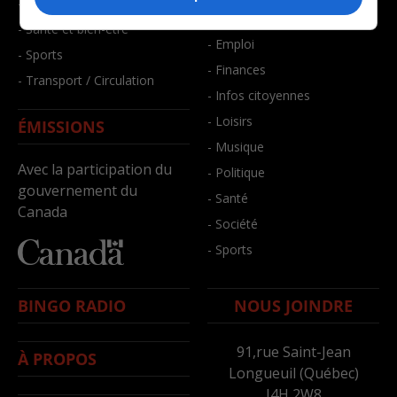
- Faits divers
- Bien-être
- Santé et bien-être
- Emploi
- Sports
- Finances
- Transport / Circulation
- Infos citoyennes
- Loisirs
ÉMISSIONS
- Musique
Avec la participation du
- Politique
gouvernement du
- Santé
Canada
- Société
- Sports
BINGO RADIO
NOUS JOINDRE
91,rue Saint-Jean
À PROPOS
Longueuil (Québec)
J4H 2W8