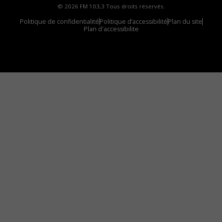
© 2026 FM 103,3 Tous droits réservés.
Politique de confidentialité
Politique d’accessibilité
Plan du site
Plan d'accessibilite
Comment installer notre vignette sur votre
appareil mobile