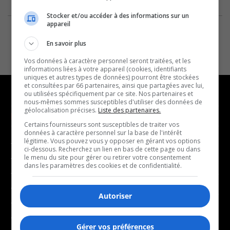
Stocker et/ou accéder à des informations sur un
appareil
En savoir plus
Vos données à caractère personnel seront traitées, et les
informations liées à votre appareil (cookies, identifiants
uniques et autres types de données) pourront être stockées
et consultées par 66 partenaires, ainsi que partagées avec lui,
ou utilisées spécifiquement par ce site. Nos partenaires et
nous-mêmes sommes susceptibles d'utiliser des données de
géolocalisation précises.
Liste des partenaires.
NOUVELLES
MUSIQUE
Certains fournisseurs sont susceptibles de traiter vos
données à caractère personnel sur la base de l'intérêt
légitime. Vous pouvez vous y opposer en gérant vos options
- Affaires municipales
- Décompte franco
ci-dessous. Recherchez un lien en bas de cette page ou dans
- Communauté / Social
- Joué récemment
le menu du site pour gérer ou retirer votre consentement
dans les paramètres des cookies et de confidentialité.
- Culture
BALADOS
- Économie
Autoriser
- Éducation
- Affaires
- Environnement
- Art de vivre
Gérer vos préférences