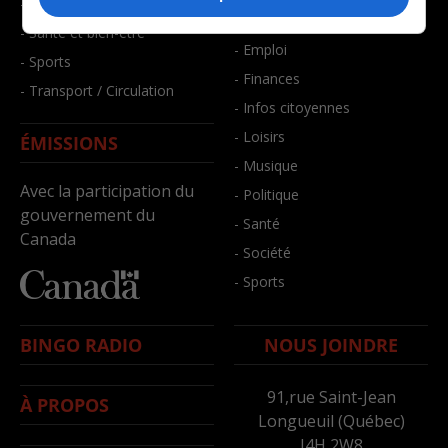
- Faits divers
- Bien-être
- Santé et bien-être
- Emploi
- Sports
- Finances
- Transport / Circulation
- Infos citoyennes
- Loisirs
ÉMISSIONS
- Musique
Avec la participation du
- Politique
gouvernement du
- Santé
Canada
- Société
- Sports
BINGO RADIO
NOUS JOINDRE
91,rue Saint-Jean
À PROPOS
Longueuil (Québec)
J4H 2W8