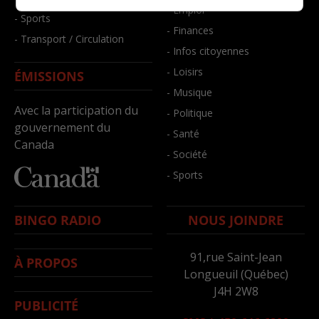
- Emploi
- Sports
- Finances
- Transport / Circulation
- Infos citoyennes
- Loisirs
ÉMISSIONS
- Musique
Avec la participation du
- Politique
gouvernement du
- Santé
Canada
- Société
- Sports
BINGO RADIO
NOUS JOINDRE
91,rue Saint-Jean
À PROPOS
Longueuil (Québec)
J4H 2W8
PUBLICITÉ