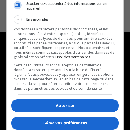
Stocker et/ou accéder à des informations sur un
appareil
En savoir plus
Vos données à caractère personnel seront traitées, et les
informations liées à votre appareil (cookies, identifiants
uniques et autres types de données) pourront être stockées
et consultées par 66 partenaires, ainsi que partagées avec lui,
ou utilisées spécifiquement par ce site. Nos partenaires et
nous-mêmes sommes susceptibles d'utiliser des données de
NOUVELLES
MUSIQUE
géolocalisation précises.
Liste des partenaires.
Certains fournisseurs sont susceptibles de traiter vos
données à caractère personnel sur la base de l'intérêt
- Affaires municipales
- Décompte franco
légitime. Vous pouvez vous y opposer en gérant vos options
- Communauté / Social
- Joué récemment
ci-dessous. Recherchez un lien en bas de cette page ou dans
le menu du site pour gérer ou retirer votre consentement
- Culture
dans les paramètres des cookies et de confidentialité.
BALADOS
- Économie
- Éducation
Autoriser
- Affaires
- Environnement
- Art de vivre
- Faits divers
Gérer vos préférences
- Bien-être
- Santé et bien-être