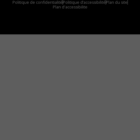
Politique de confidentialité
Politique d’accessibilité
Plan du site
Plan d'accessibilite
Comment installer notre vignette sur votre
appareil mobile
Vous avez envie d’écouter le FM 103,3 ou notre