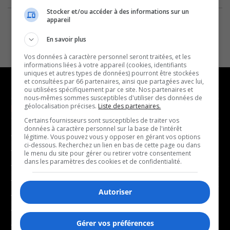
Stocker et/ou accéder à des informations sur un
appareil
En savoir plus
Vos données à caractère personnel seront traitées, et les
informations liées à votre appareil (cookies, identifiants
uniques et autres types de données) pourront être stockées
et consultées par 66 partenaires, ainsi que partagées avec lui,
ou utilisées spécifiquement par ce site. Nos partenaires et
nous-mêmes sommes susceptibles d'utiliser des données de
géolocalisation précises.
Liste des partenaires.
NOUVELLES
MUSIQUE
Certains fournisseurs sont susceptibles de traiter vos
données à caractère personnel sur la base de l'intérêt
- Affaires municipales
- Décompte franco
légitime. Vous pouvez vous y opposer en gérant vos options
ci-dessous. Recherchez un lien en bas de cette page ou dans
- Communauté / Social
- Joué récemment
le menu du site pour gérer ou retirer votre consentement
dans les paramètres des cookies et de confidentialité.
- Culture
BALADOS
- Économie
Autoriser
- Éducation
- Affaires
- Environnement
- Art de vivre
Gérer vos préférences
- Faits divers