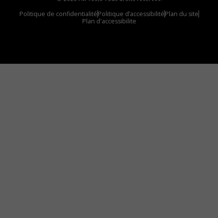
Politique de confidentialité
Politique d’accessibilité
Plan du site
Plan d'accessibilite
Comment installer notre vignette sur votre
appareil mobile