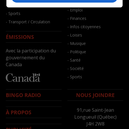
- Bien-être
- Santé et bien-être
- Emploi
- Sports
- Finances
- Transport / Circulation
- Infos citoyennes
- Loisirs
ÉMISSIONS
- Musique
Avec la participation du
- Politique
gouvernement du
- Santé
Canada
- Société
- Sports
BINGO RADIO
NOUS JOINDRE
91,rue Saint-Jean
À PROPOS
Longueuil (Québec)
J4H 2W8