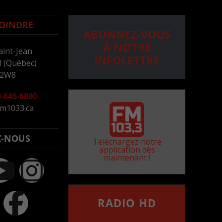
OINDRE
ABONNEZ-VOUS
À NOTRE
aint-Jean
INFOLETTRE
 (Québec)
 2W8
-646-6800
m1033.ca
Z-NOUS
Téléchargez notre
application dès
maintenant !
RADIO HD
••••••••••••••••••
Comment synthoniser la