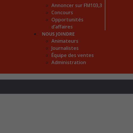
Annoncer sur FM103,3
Concours
Opportunités
d’affaires
NOUS JOINDRE
Animateurs
Journalistes
Équipe des ventes
Administration