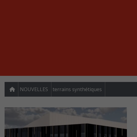
NOUVELLES
terrains synthétiques