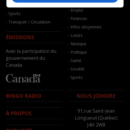
- Bien-être
- Santé et bien-être
- Emploi
- Sports
- Finances
- Transport / Circulation
- Infos citoyennes
- Loisirs
ÉMISSIONS
- Musique
Avec la participation du
- Politique
gouvernement du
- Santé
Canada
- Société
- Sports
BINGO RADIO
NOUS JOINDRE
91,rue Saint-Jean
À PROPOS
Longueuil (Québec)
J4H 2W8