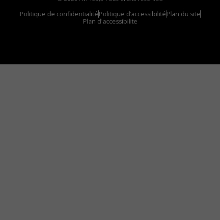
Politique de confidentialité
Politique d’accessibilité
Plan du site
Plan d'accessibilite
Comment installer notre vignette sur votre
appareil mobile