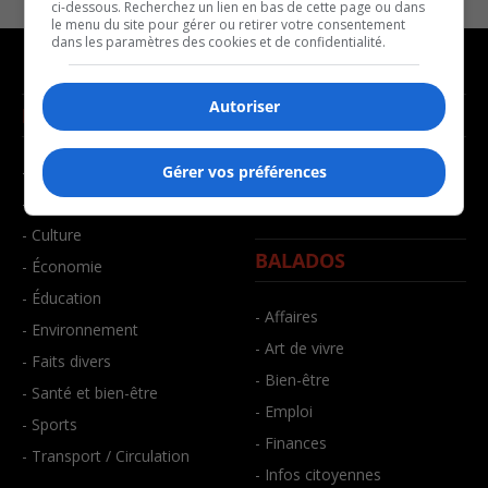
ci-dessous. Recherchez un lien en bas de cette page ou dans
le menu du site pour gérer ou retirer votre consentement
dans les paramètres des cookies et de confidentialité.
Autoriser
NOUVELLES
MUSIQUE
- Affaires municipales
- Décompte franco
Gérer vos préférences
- Communauté / Social
- Joué récemment
- Culture
BALADOS
- Économie
- Éducation
- Affaires
- Environnement
- Art de vivre
- Faits divers
- Bien-être
- Santé et bien-être
- Emploi
- Sports
- Finances
- Transport / Circulation
- Infos citoyennes