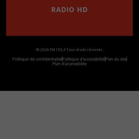
RADIO HD
••••••••••••••••••
Comment synthoniser la fréquence HD dans
votre voiture
© 2026 FM 103,3 Tous droits réservés.
Politique de confidentialité
Politique d’accessibilité
Plan du site
Plan d'accessibilite