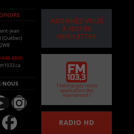
OINDRE
ABONNEZ-VOUS
À NOTRE
aint-Jean
INFOLETTRE
 (Québec)
 2W8
-646-6800
m1033.ca
Z-NOUS
Téléchargez notre
application dès
maintenant !
RADIO HD
••••••••••••••••••
Comment synthoniser la