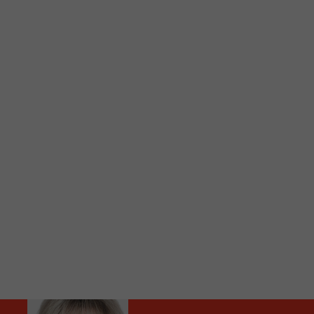
C
Vous avez envie d’écouter le FM 103,3 ou notre nouv
Ajoutez un signet FM 103,3 sur votre écran d’accueil
Voici la procédure ;)
À partir de votre téléphone, allez sur le site inte
Ensuite cliquez sur l’icône situé au bas de votre éc
(celui qui représente un carré incluant une flèche d
Cliquez maintenant sur l’option Ajouter sur l’écran
Faites Enregistrer en haut à droite.
Et voilà! Toutes les infos et l’écoute de votre radio loca
Audio