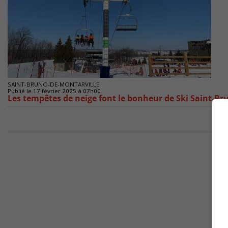
SAINT-BRUNO-DE-MONTARVILLE
Publié le 17 février 2025 à 07h00
Les tempêtes de neige font le bonheur de Ski Saint-Br