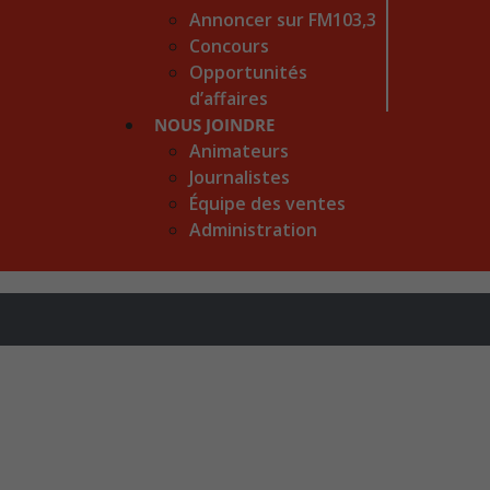
Annoncer sur FM103,3
Concours
Opportunités
d’affaires
NOUS JOINDRE
Animateurs
Journalistes
Équipe des ventes
Administration