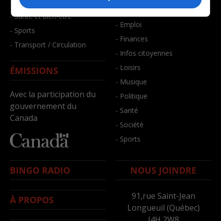
- Faits divers
- Bien-être
- Santé et bien-être
- Emploi
- Sports
- Finances
- Transport / Circulation
- Infos citoyennes
- Loisirs
ÉMISSIONS
- Musique
Avec la participation du
- Politique
gouvernement du
- Santé
Canada
- Société
- Sports
BINGO RADIO
NOUS JOINDRE
91,rue Saint-Jean
À PROPOS
Longueuil (Québec)
J4H 2W8