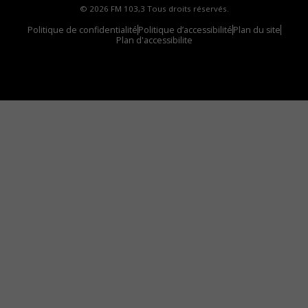
© 2026 FM 103,3 Tous droits réservés.
Politique de confidentialité
Politique d’accessibilité
Plan du site
Plan d'accessibilite
Comment installer notre vignette sur votre
appareil mobile