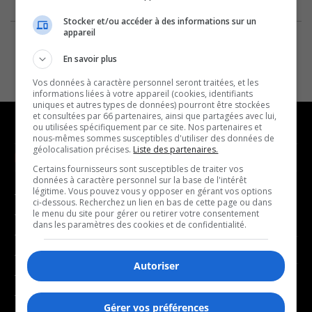
Stocker et/ou accéder à des informations sur un
appareil
En savoir plus
Vos données à caractère personnel seront traitées, et les
informations liées à votre appareil (cookies, identifiants
uniques et autres types de données) pourront être stockées
et consultées par 66 partenaires, ainsi que partagées avec lui,
ou utilisées spécifiquement par ce site. Nos partenaires et
nous-mêmes sommes susceptibles d'utiliser des données de
géolocalisation précises.
Liste des partenaires.
NOUVELLES
MUSIQUE
Certains fournisseurs sont susceptibles de traiter vos
données à caractère personnel sur la base de l'intérêt
légitime. Vous pouvez vous y opposer en gérant vos options
- Affaires municipales
- Décompte franco
ci-dessous. Recherchez un lien en bas de cette page ou dans
- Communauté / Social
- Joué récemment
le menu du site pour gérer ou retirer votre consentement
dans les paramètres des cookies et de confidentialité.
- Culture
BALADOS
- Économie
Autoriser
- Éducation
- Affaires
- Environnement
- Art de vivre
Gérer vos préférences