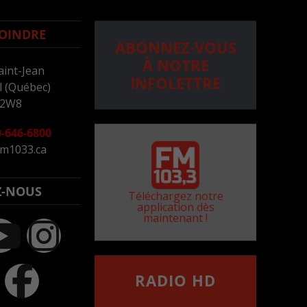
OINDRE
ABONNEZ-VOUS
À NOTRE
aint-Jean
INFOLETTRE
 (Québec)
 2W8
-646-6800
m1033.ca
Z-NOUS
Téléchargez notre
application dès
maintenant !
RADIO HD
••••••••••••••••••
Comment synthoniser la