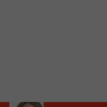
C
Vous avez envie d’écouter le FM 103,3 ou notre nouv
Ajoutez un signet FM 103,3 sur votre écran d’accueil
Voici la procédure ;)
À partir de votre téléphone, allez sur le site inte
Ensuite cliquez sur l’icône situé au bas de votre éc
(celui qui représente un carré incluant une flèche d
Cliquez maintenant sur l’option Ajouter sur l’écran
Faites Enregistrer en haut à droite.
Et voilà! Toutes les infos et l’écoute de votre radio loca
Audio