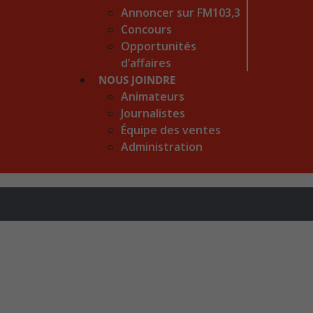
Annoncer sur FM103,3
Concours
Opportunités
d’affaires
NOUS JOINDRE
Animateurs
Journalistes
Équipe des ventes
Administration