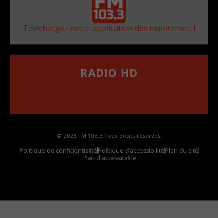
Téléchargez notre application dès maintenant !
RADIO HD
••••••••••••••••••
Comment synthoniser la fréquence HD dans
votre voiture
© 2026 FM 103,3 Tous droits réservés.
Politique de confidentialité
Politique d’accessibilité
Plan du site
Plan d'accessibilite