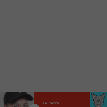
Voici la procédure ;)
À partir de votre téléphone, allez sur le site
internet de la Radio allumée au
www.fm1033.ca
Ensuite cliquez sur l’icône situé au bas de
votre écran
(celui qui représente un carré incluant une
flèche dirigé vers le haut)
Cliquez maintenant sur l’option Ajouter sur
l’écran d’accueil et vous verrez apparaître le
logo du FM 103,3
Faites Enregistrer en haut à droite.
Et voilà! Toutes les infos et l’écoute de votre radio
locale vous sont maintenant accessibles en un clic!
Audio
00:00
00:00
Player
Le Party