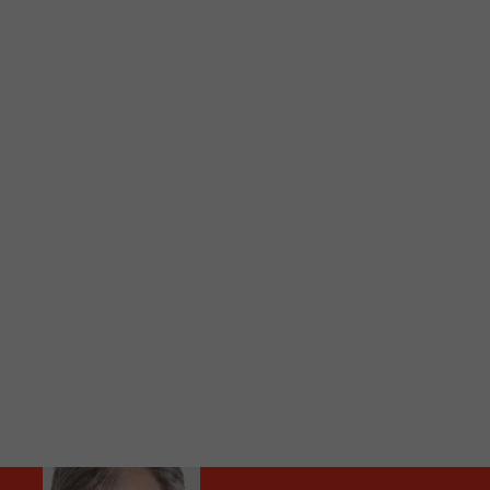
C
Vous avez envie d’écouter le FM 103,3 ou notre nouv
Ajoutez un signet FM 103,3 sur votre écran d’accueil
Voici la procédure ;)
À partir de votre téléphone, allez sur le site inte
Ensuite cliquez sur l’icône situé au bas de votre éc
(celui qui représente un carré incluant une flèche d
Cliquez maintenant sur l’option Ajouter sur l’écran
Faites Enregistrer en haut à droite.
Et voilà! Toutes les infos et l’écoute de votre radio loca
Audio