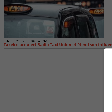
Publié le 25 février 2025 à 07h00
Taxelco acquiert Radio Taxi Union et étend son influen