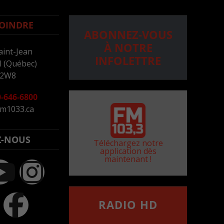
OINDRE
ABONNEZ-VOUS
À NOTRE
aint-Jean
INFOLETTRE
 (Québec)
 2W8
-646-6800
m1033.ca
Z-NOUS
Téléchargez notre
application dès
maintenant !
RADIO HD
••••••••••••••••••
Comment synthoniser la