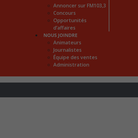
Annoncer sur FM103,3
Concours
Opportunités
d’affaires
NOUS JOINDRE
Animateurs
Journalistes
Équipe des ventes
Administration