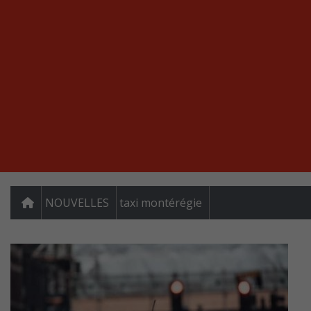
NOUVELLES
taxi montérégie