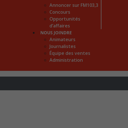
Annoncer sur FM103,3
Concours
Opportunités
d’affaires
NOUS JOINDRE
Animateurs
Journalistes
Équipe des ventes
Administration