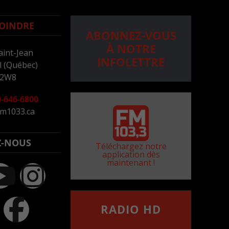
OINDRE
ABONNEZ-VOUS
À NOTRE
aint-Jean
INFOLETTRE
 (Québec)
 2W8
-646-6800
m1033.ca
Z-NOUS
Téléchargez notre
application dès
maintenant !
RADIO HD
••••••••••••••••••
Comment synthoniser la