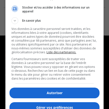
Stocker et/ou accéder à des informations sur un
appareil
En savoir plus
Vos données à caractère personnel seront traitées, et les
informations liées à votre appareil (cookies, identifiants
uniques et autres types de données) pourront être stockées
et consultées par 66 partenaires, ainsi que partagées avec lui,
ou utilisées spécifiquement par ce site. Nos partenaires et
nous-mêmes sommes susceptibles d'utiliser des données de
géolocalisation précises.
Liste des partenaires.
NOUVELLES
MUSIQUE
Certains fournisseurs sont susceptibles de traiter vos
données à caractère personnel sur la base de l'intérêt
légitime. Vous pouvez vous y opposer en gérant vos options
- Affaires municipales
- Décompte franco
ci-dessous. Recherchez un lien en bas de cette page ou dans
- Communauté / Social
- Joué récemment
le menu du site pour gérer ou retirer votre consentement
dans les paramètres des cookies et de confidentialité.
- Culture
BALADOS
- Économie
Autoriser
- Éducation
- Affaires
- Environnement
- Art de vivre
Gérer vos préférences