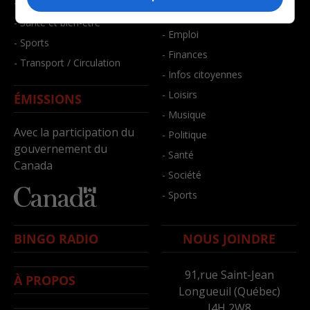
- Faits divers
- Bien-être
- Santé et bien-être
- Emploi
- Sports
- Finances
- Transport / Circulation
- Infos citoyennes
- Loisirs
ÉMISSIONS
- Musique
Avec la participation du
- Politique
gouvernement du
- Santé
Canada
- Société
- Sports
BINGO RADIO
NOUS JOINDRE
91,rue Saint-Jean
À PROPOS
Longueuil (Québec)
J4H 2W8