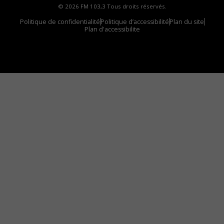
© 2026 FM 103,3 Tous droits réservés.
Politique de confidentialité
Politique d’accessibilité
Plan du site
Plan d'accessibilite
Comment installer notre vignette sur votre
appareil mobile