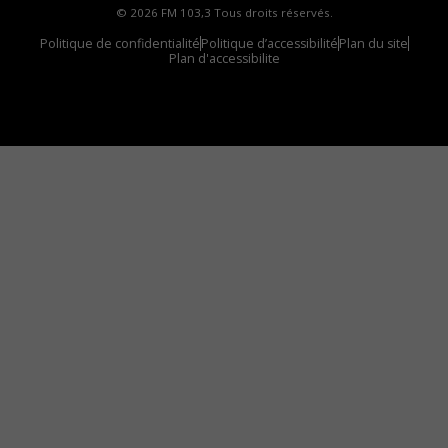
© 2026 FM 103,3 Tous droits réservés.
Politique de confidentialité
Politique d’accessibilité
Plan du site
Plan d'accessibilite
Comment installer notre vignette sur votre
appareil mobile