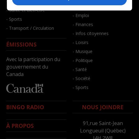
- Faits divers
- Bien-être
- Santé et bien-être
- Emploi
- Sports
- Finances
- Transport / Circulation
- Infos citoyennes
- Loisirs
ÉMISSIONS
- Musique
Avec la participation du
- Politique
gouvernement du
- Santé
Canada
- Société
- Sports
BINGO RADIO
NOUS JOINDRE
91,rue Saint-Jean
À PROPOS
Longueuil (Québec)
J4H 2W8