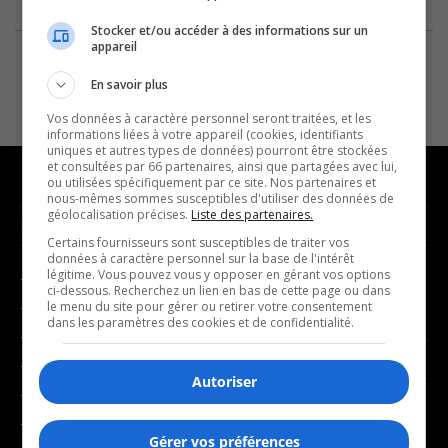
Stocker et/ou accéder à des informations sur un
appareil
En savoir plus
Vos données à caractère personnel seront traitées, et les
informations liées à votre appareil (cookies, identifiants
uniques et autres types de données) pourront être stockées
et consultées par 66 partenaires, ainsi que partagées avec lui,
ou utilisées spécifiquement par ce site. Nos partenaires et
nous-mêmes sommes susceptibles d'utiliser des données de
géolocalisation précises.
Liste des partenaires.
NOUVELLES
MUSIQUE
Certains fournisseurs sont susceptibles de traiter vos
données à caractère personnel sur la base de l'intérêt
légitime. Vous pouvez vous y opposer en gérant vos options
- Affaires municipales
- Décompte franco
ci-dessous. Recherchez un lien en bas de cette page ou dans
- Communauté / Social
- Joué récemment
le menu du site pour gérer ou retirer votre consentement
dans les paramètres des cookies et de confidentialité.
- Culture
BALADOS
- Économie
Autoriser
- Éducation
- Affaires
- Environnement
- Art de vivre
Gérer vos préférences