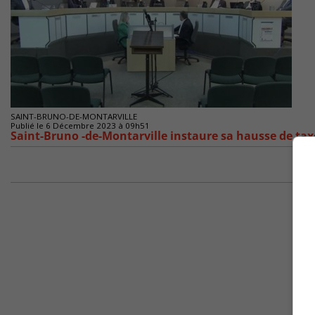
SAINT-BRUNO-DE-MONTARVILLE
Publié le 6 Décembre 2023 à 09h51
Saint-Bruno -de-Montarville instaure sa hausse de tax