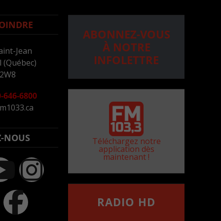
OINDRE
ABONNEZ-VOUS
À NOTRE
aint-Jean
INFOLETTRE
 (Québec)
 2W8
-646-6800
m1033.ca
Z-NOUS
Téléchargez notre
application dès
maintenant !
RADIO HD
••••••••••••••••••
Comment synthoniser la