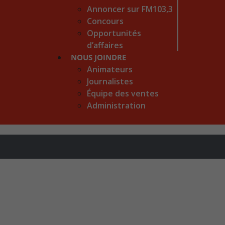
Annoncer sur FM103,3
Concours
Opportunités
d’affaires
NOUS JOINDRE
Animateurs
Journalistes
Équipe des ventes
Administration