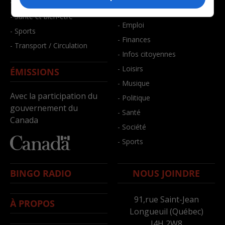
- Faits divers
- Bien-être
- Santé et bien-être
- Emploi
- Sports
- Finances
- Transport / Circulation
- Infos citoyennes
- Loisirs
ÉMISSIONS
- Musique
Avec la participation du
- Politique
gouvernement du
- Santé
Canada
- Société
- Sports
BINGO RADIO
NOUS JOINDRE
91,rue Saint-Jean
À PROPOS
Longueuil (Québec)
J4H 2W8