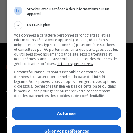
Stocker et/ou accéder à des informations sur un
appareil
En savoir plus
Vos données à caractère personnel seront traitées, et les
informations liées à votre appareil (cookies, identifiants
uniques et autres types de données) pourront être stockées
et consultées par 66 partenaires, ainsi que partagées avec lui,
ou utilisées spécifiquement par ce site. Nos partenaires et
nous-mêmes sommes susceptibles d'utiliser des données de
géolocalisation précises.
Liste des partenaires.
NOUVELLES
MUSIQUE
Certains fournisseurs sont susceptibles de traiter vos
données à caractère personnel sur la base de l'intérêt
légitime. Vous pouvez vous y opposer en gérant vos options
- Affaires municipales
- Décompte franco
ci-dessous. Recherchez un lien en bas de cette page ou dans
- Communauté / Social
- Joué récemment
le menu du site pour gérer ou retirer votre consentement
dans les paramètres des cookies et de confidentialité.
- Culture
BALADOS
- Économie
Autoriser
- Éducation
- Affaires
- Environnement
- Art de vivre
Gérer vos préférences