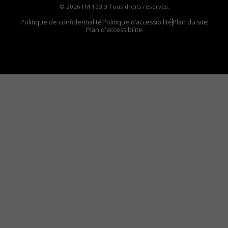
© 2026 FM 103,3 Tous droits réservés.
Politique de confidentialité
Politique d’accessibilité
Plan du site
Plan d'accessibilite
Comment installer notre vignette sur votre
appareil mobile