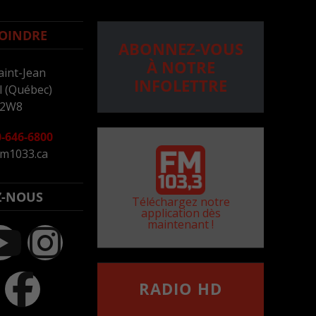
OINDRE
ABONNEZ-VOUS
À NOTRE
aint-Jean
INFOLETTRE
 (Québec)
 2W8
-646-6800
m1033.ca
Z-NOUS
Téléchargez notre
application dès
maintenant !
RADIO HD
••••••••••••••••••
Comment synthoniser la