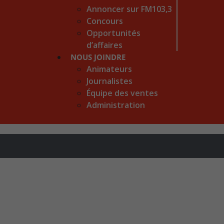
Annoncer sur FM103,3
Concours
Opportunités
d’affaires
NOUS JOINDRE
Animateurs
Journalistes
Équipe des ventes
Administration