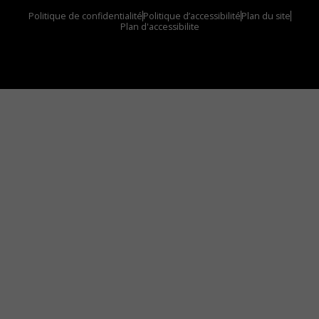
Politique de confidentialité
Politique d’accessibilité
Plan du site
Plan d'accessibilite
Comment installer notre vignette sur votre
appareil mobile