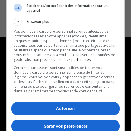
Stocker et/ou accéder à des informations sur un
appareil
En savoir plus
Vos données à caractère personnel seront traitées, et les
informations liées à votre appareil (cookies, identifiants
uniques et autres types de données) pourront être stockées
et consultées par 66 partenaires, ainsi que partagées avec lui,
ou utilisées spécifiquement par ce site. Nos partenaires et
nous-mêmes sommes susceptibles d'utiliser des données de
NOUVELLES
MUSIQUE
géolocalisation précises.
Liste des partenaires.
Certains fournisseurs sont susceptibles de traiter vos
données à caractère personnel sur la base de l'intérêt
- Affaires municipales
- Décompte franco
légitime. Vous pouvez vous y opposer en gérant vos options
ci-dessous. Recherchez un lien en bas de cette page ou dans
- Communauté / Social
- Joué récemment
le menu du site pour gérer ou retirer votre consentement
dans les paramètres des cookies et de confidentialité.
- Culture
BALADOS
- Économie
Autoriser
- Éducation
- Affaires
- Environnement
- Art de vivre
- Faits divers
Gérer vos préférences
- Bien-être