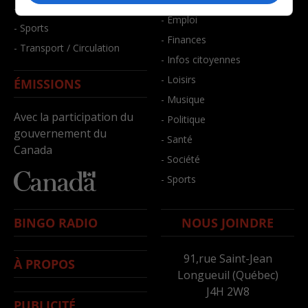
- Santé et bien-être
- Emploi
- Sports
- Finances
- Transport / Circulation
- Infos citoyennes
- Loisirs
ÉMISSIONS
- Musique
Avec la participation du
- Politique
gouvernement du
- Santé
Canada
- Société
- Sports
BINGO RADIO
NOUS JOINDRE
91,rue Saint-Jean
À PROPOS
Longueuil (Québec)
J4H 2W8
PUBLICITÉ