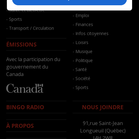
- Faits divers
- Bien-être
- Santé et bien-être
- Emploi
- Sports
- Finances
- Transport / Circulation
- Infos citoyennes
- Loisirs
ÉMISSIONS
- Musique
Avec la participation du
- Politique
gouvernement du
- Santé
Canada
- Société
- Sports
BINGO RADIO
NOUS JOINDRE
91,rue Saint-Jean
À PROPOS
Longueuil (Québec)
J4H 2W8