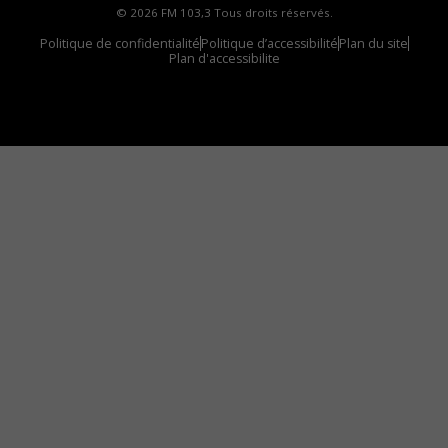
© 2026 FM 103,3 Tous droits réservés.
Politique de confidentialité
Politique d’accessibilité
Plan du site
Plan d'accessibilite
Comment installer notre vignette sur votre
appareil mobile