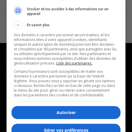
Stocker et/ou accéder à des informations sur un
appareil
En savoir plus
Vos données à caractère personnel seront traitées, et les
informations liées à votre appareil (cookies, identifiants
uniques et autres types de données) pourront être stockées
et consultées par 66 partenaires, ainsi que partagées avec lui,
ou utilisées spécifiquement par ce site. Nos partenaires et
nous-mêmes sommes susceptibles d'utiliser des données de
géolocalisation précises.
Liste des partenaires.
NOUVELLES
MUSIQUE
Certains fournisseurs sont susceptibles de traiter vos
données à caractère personnel sur la base de l'intérêt
légitime. Vous pouvez vous y opposer en gérant vos options
- Affaires municipales
- Décompte franco
ci-dessous. Recherchez un lien en bas de cette page ou dans
- Communauté / Social
- Joué récemment
le menu du site pour gérer ou retirer votre consentement
dans les paramètres des cookies et de confidentialité.
- Culture
BALADOS
- Économie
Autoriser
- Éducation
- Affaires
- Environnement
- Art de vivre
Gérer vos préférences