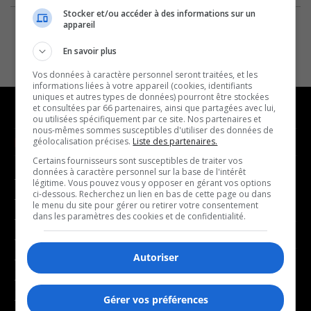
Stocker et/ou accéder à des informations sur un
appareil
En savoir plus
Vos données à caractère personnel seront traitées, et les
informations liées à votre appareil (cookies, identifiants
uniques et autres types de données) pourront être stockées
et consultées par 66 partenaires, ainsi que partagées avec lui,
ou utilisées spécifiquement par ce site. Nos partenaires et
nous-mêmes sommes susceptibles d'utiliser des données de
NOUVELLES
MUSIQUE
géolocalisation précises.
Liste des partenaires.
Certains fournisseurs sont susceptibles de traiter vos
données à caractère personnel sur la base de l'intérêt
- Affaires municipales
- Décompte franco
légitime. Vous pouvez vous y opposer en gérant vos options
ci-dessous. Recherchez un lien en bas de cette page ou dans
- Communauté / Social
- Joué récemment
le menu du site pour gérer ou retirer votre consentement
dans les paramètres des cookies et de confidentialité.
- Culture
BALADOS
- Économie
Autoriser
- Éducation
- Affaires
- Environnement
- Art de vivre
- Faits divers
Gérer vos préférences
- Bien-être