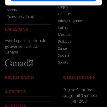
- Santé et bien-être
- Emploi
- Sports
- Finances
- Transport / Circulation
- Infos citoyennes
- Loisirs
ÉMISSIONS
- Musique
Avec la participation du
- Politique
gouvernement du
- Santé
Canada
- Société
- Sports
BINGO RADIO
NOUS JOINDRE
91,rue Saint-Jean
À PROPOS
Longueuil (Québec)
J4H 2W8
PUBLICITÉ