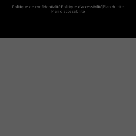
Politique de confidentialité
Politique d’accessibilité
Plan du site
Plan d'accessibilite
Comment installer notre vignette sur votre
appareil mobile