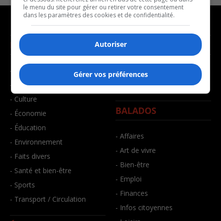
le menu du site pour gérer ou retirer votre consentement
dans les paramètres des cookies et de confidentialité.
NOUVELLES
MUSIQUE
Autoriser
- Affaires municipales
- Décompte franco
Gérer vos préférences
- Communauté / Social
- Joué récemment
- Culture
BALADOS
- Économie
- Éducation
- Affaires
- Environnement
- Art de vivre
- Faits divers
- Bien-être
- Santé et bien-être
- Emploi
- Sports
- Finances
- Transport / Circulation
- Infos citoyennes