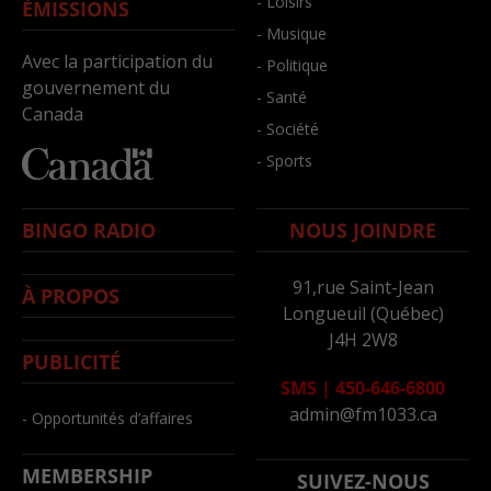
- Loisirs
ÉMISSIONS
- Musique
Avec la participation du
- Politique
gouvernement du
- Santé
Canada
- Société
- Sports
BINGO RADIO
NOUS JOINDRE
91,rue Saint-Jean
À PROPOS
Longueuil (Québec)
J4H 2W8
PUBLICITÉ
SMS
|
450-646-6800
admin@fm1033.ca
- Opportunités d’affaires
MEMBERSHIP
SUIVEZ-NOUS