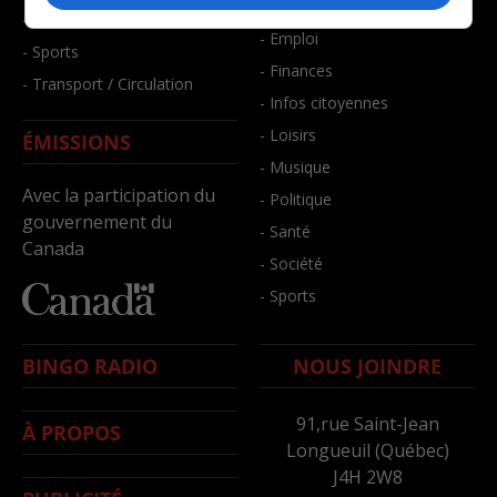
- Bien-être
- Santé et bien-être
- Emploi
- Sports
- Finances
- Transport / Circulation
- Infos citoyennes
- Loisirs
ÉMISSIONS
- Musique
Avec la participation du
- Politique
gouvernement du
- Santé
Canada
- Société
- Sports
BINGO RADIO
NOUS JOINDRE
91,rue Saint-Jean
À PROPOS
Longueuil (Québec)
J4H 2W8