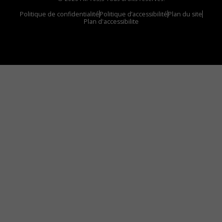
Politique de confidentialité
Politique d’accessibilité
Plan du site
Plan d'accessibilite
Comment installer notre vignette sur votre
appareil mobile