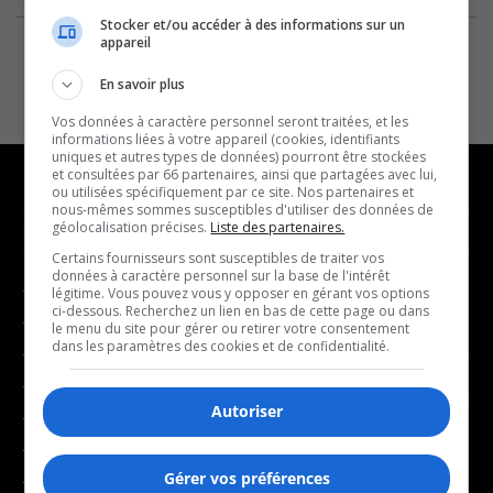
Stocker et/ou accéder à des informations sur un
appareil
En savoir plus
Vos données à caractère personnel seront traitées, et les
informations liées à votre appareil (cookies, identifiants
uniques et autres types de données) pourront être stockées
et consultées par 66 partenaires, ainsi que partagées avec lui,
ou utilisées spécifiquement par ce site. Nos partenaires et
nous-mêmes sommes susceptibles d'utiliser des données de
géolocalisation précises.
Liste des partenaires.
NOUVELLES
MUSIQUE
Certains fournisseurs sont susceptibles de traiter vos
données à caractère personnel sur la base de l'intérêt
- Affaires municipales
- Décompte franco
légitime. Vous pouvez vous y opposer en gérant vos options
ci-dessous. Recherchez un lien en bas de cette page ou dans
- Communauté / Social
- Joué récemment
le menu du site pour gérer ou retirer votre consentement
dans les paramètres des cookies et de confidentialité.
- Culture
BALADOS
- Économie
Autoriser
- Éducation
- Affaires
- Environnement
- Art de vivre
Gérer vos préférences
- Faits divers