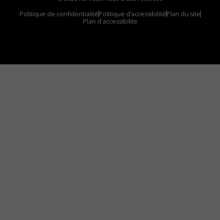
Politique de confidentialité
Politique d’accessibilité
Plan du site
Plan d'accessibilite
Comment installer notre vignette sur votre
appareil mobile