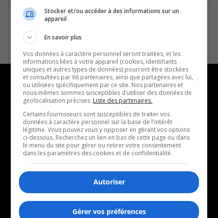
Stocker et/ou accéder à des informations sur un
appareil
En savoir plus
Vos données à caractère personnel seront traitées, et les
informations liées à votre appareil (cookies, identifiants
uniques et autres types de données) pourront être stockées
et consultées par 66 partenaires, ainsi que partagées avec lui,
ou utilisées spécifiquement par ce site. Nos partenaires et
nous-mêmes sommes susceptibles d'utiliser des données de
géolocalisation précises.
Liste des partenaires.
NOUVELLES
MUSIQUE
Certains fournisseurs sont susceptibles de traiter vos
données à caractère personnel sur la base de l'intérêt
- Affaires municipales
- Décompte franco
légitime. Vous pouvez vous y opposer en gérant vos options
ci-dessous. Recherchez un lien en bas de cette page ou dans
- Communauté / Social
- Joué récemment
le menu du site pour gérer ou retirer votre consentement
dans les paramètres des cookies et de confidentialité.
- Culture
BALADOS
- Économie
Autoriser
- Éducation
- Affaires
- Environnement
- Art de vivre
Gérer vos préférences
- Faits divers