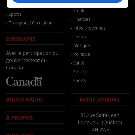
- Bien-être
- Santé et bien-être
- Emploi
- Sports
- Finances
- Transport / Circulation
- Infos citoyennes
- Loisirs
ÉMISSIONS
- Musique
Avec la participation du
- Politique
gouvernement du
- Santé
Canada
- Société
- Sports
BINGO RADIO
NOUS JOINDRE
91,rue Saint-Jean
À PROPOS
Longueuil (Québec)
J4H 2W8