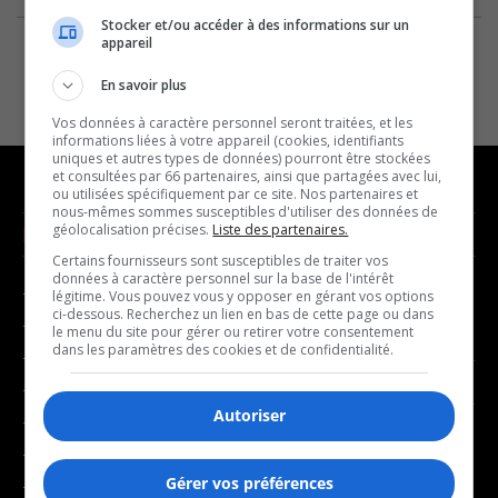
Stocker et/ou accéder à des informations sur un
appareil
En savoir plus
Vos données à caractère personnel seront traitées, et les
informations liées à votre appareil (cookies, identifiants
uniques et autres types de données) pourront être stockées
et consultées par 66 partenaires, ainsi que partagées avec lui,
ou utilisées spécifiquement par ce site. Nos partenaires et
nous-mêmes sommes susceptibles d'utiliser des données de
géolocalisation précises.
Liste des partenaires.
NOUVELLES
MUSIQUE
Certains fournisseurs sont susceptibles de traiter vos
données à caractère personnel sur la base de l'intérêt
- Affaires municipales
- Décompte franco
légitime. Vous pouvez vous y opposer en gérant vos options
ci-dessous. Recherchez un lien en bas de cette page ou dans
- Communauté / Social
- Joué récemment
le menu du site pour gérer ou retirer votre consentement
dans les paramètres des cookies et de confidentialité.
- Culture
BALADOS
- Économie
Autoriser
- Éducation
- Affaires
- Environnement
- Art de vivre
Gérer vos préférences
- Faits divers