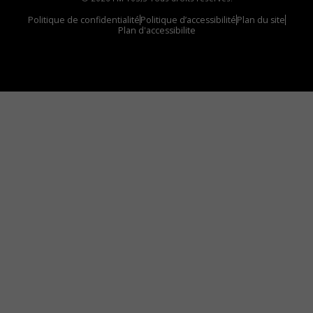
Politique de confidentialité
Politique d’accessibilité
Plan du site
Plan d'accessibilite
Comment installer notre vignette sur votre
appareil mobile