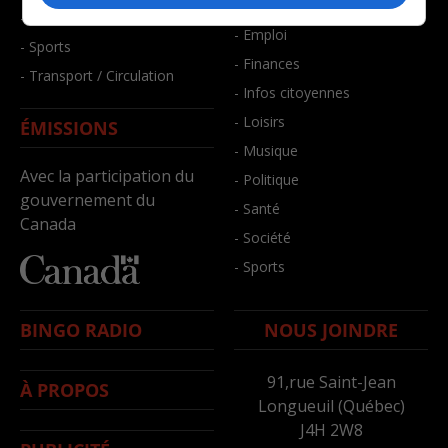
- Bien-être
- Santé et bien-être
- Emploi
- Sports
- Finances
- Transport / Circulation
- Infos citoyennes
- Loisirs
ÉMISSIONS
- Musique
Avec la participation du
- Politique
gouvernement du
- Santé
Canada
- Société
- Sports
BINGO RADIO
NOUS JOINDRE
91,rue Saint-Jean
À PROPOS
Longueuil (Québec)
J4H 2W8