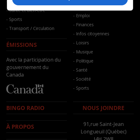
- Faits divers
- Bien-être
- Santé et bien-être
- Emploi
- Sports
- Finances
- Transport / Circulation
- Infos citoyennes
- Loisirs
ÉMISSIONS
- Musique
Avec la participation du
- Politique
gouvernement du
- Santé
Canada
- Société
- Sports
BINGO RADIO
NOUS JOINDRE
91,rue Saint-Jean
À PROPOS
Longueuil (Québec)
J4H 2W8