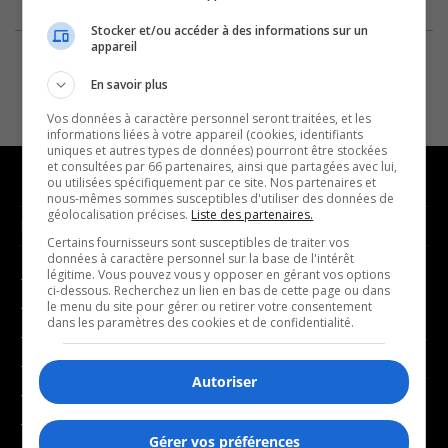
Stocker et/ou accéder à des informations sur un
appareil
En savoir plus
Vos données à caractère personnel seront traitées, et les
informations liées à votre appareil (cookies, identifiants
uniques et autres types de données) pourront être stockées
et consultées par 66 partenaires, ainsi que partagées avec lui,
ou utilisées spécifiquement par ce site. Nos partenaires et
nous-mêmes sommes susceptibles d'utiliser des données de
géolocalisation précises.
Liste des partenaires.
NOUVELLES
MUSIQUE
Certains fournisseurs sont susceptibles de traiter vos
données à caractère personnel sur la base de l'intérêt
légitime. Vous pouvez vous y opposer en gérant vos options
- Affaires municipales
- Décompte franco
ci-dessous. Recherchez un lien en bas de cette page ou dans
- Communauté / Social
- Joué récemment
le menu du site pour gérer ou retirer votre consentement
dans les paramètres des cookies et de confidentialité.
- Culture
BALADOS
- Économie
Autoriser
- Éducation
- Affaires
- Environnement
- Art de vivre
Gérer vos préférences