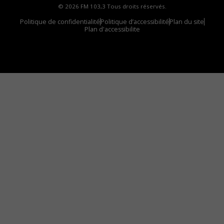
© 2026 FM 103,3 Tous droits réservés.
Politique de confidentialité
Politique d’accessibilité
Plan du site
Plan d'accessibilite
Comment installer notre vignette sur votre
appareil mobile