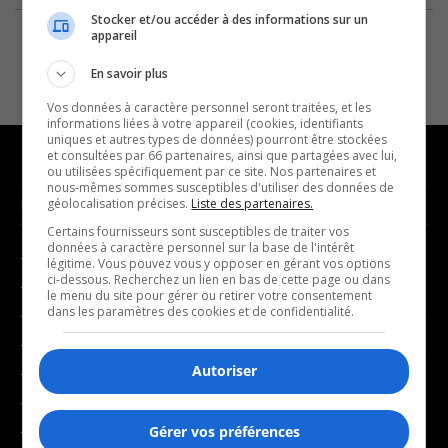
Stocker et/ou accéder à des informations sur un
appareil
En savoir plus
Vos données à caractère personnel seront traitées, et les
informations liées à votre appareil (cookies, identifiants
uniques et autres types de données) pourront être stockées
et consultées par 66 partenaires, ainsi que partagées avec lui,
ou utilisées spécifiquement par ce site. Nos partenaires et
nous-mêmes sommes susceptibles d'utiliser des données de
NOUVELLES
MUSIQUE
géolocalisation précises.
Liste des partenaires.
Certains fournisseurs sont susceptibles de traiter vos
données à caractère personnel sur la base de l'intérêt
- Affaires municipales
- Décompte franco
légitime. Vous pouvez vous y opposer en gérant vos options
ci-dessous. Recherchez un lien en bas de cette page ou dans
- Communauté / Social
- Joué récemment
le menu du site pour gérer ou retirer votre consentement
dans les paramètres des cookies et de confidentialité.
- Culture
BALADOS
- Économie
Autoriser
- Éducation
- Affaires
- Environnement
- Art de vivre
- Faits divers
Gérer vos préférences
- Bien-être