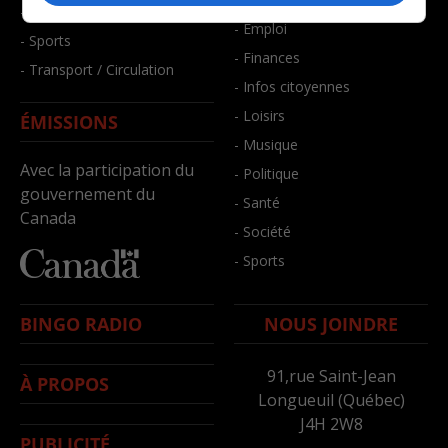
- Santé et bien-être
- Emploi
- Sports
- Finances
- Transport / Circulation
- Infos citoyennes
- Loisirs
ÉMISSIONS
- Musique
Avec la participation du
- Politique
gouvernement du
- Santé
Canada
- Société
- Sports
BINGO RADIO
NOUS JOINDRE
91,rue Saint-Jean
À PROPOS
Longueuil (Québec)
J4H 2W8
PUBLICITÉ