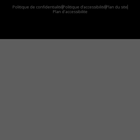
Politique de confidentialité
Politique d’accessibilité
Plan du site
Plan d'accessibilite
Comment installer notre vignette sur votre
appareil mobile