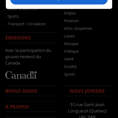
- Faits divers
- Bien-être
- Santé et bien-être
- Emploi
- Sports
- Finances
- Transport / Circulation
- Infos citoyennes
- Loisirs
ÉMISSIONS
- Musique
Avec la participation du
- Politique
gouvernement du
- Santé
Canada
- Société
- Sports
BINGO RADIO
NOUS JOINDRE
91,rue Saint-Jean
À PROPOS
Longueuil (Québec)
J4H 2W8