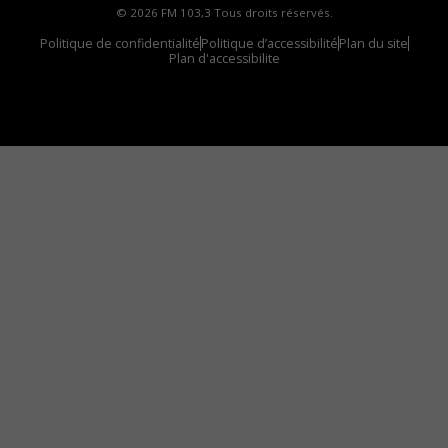
© 2026 FM 103,3 Tous droits réservés.
Politique de confidentialité
Politique d’accessibilité
Plan du site
Plan d'accessibilite
Comment installer notre vignette sur votre
appareil mobile