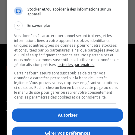
Stocker et/ou accéder à des informations sur un
appareil
En savoir plus
Vos données à caractère personnel seront traitées, et les
informations liées à votre appareil (cookies, identifiants
uniques et autres types de données) pourront être stockées
et consultées par 66 partenaires, ainsi que partagées avec lui,
ou utilisées spécifiquement par ce site. Nos partenaires et
nous-mêmes sommes susceptibles d'utiliser des données de
géolocalisation précises.
Liste des partenaires.
NOUVELLES
MUSIQUE
Certains fournisseurs sont susceptibles de traiter vos
données à caractère personnel sur la base de l'intérêt
légitime. Vous pouvez vous y opposer en gérant vos options
- Affaires municipales
- Décompte franco
ci-dessous. Recherchez un lien en bas de cette page ou dans
- Communauté / Social
- Joué récemment
le menu du site pour gérer ou retirer votre consentement
dans les paramètres des cookies et de confidentialité.
- Culture
BALADOS
- Économie
Autoriser
- Éducation
- Affaires
- Environnement
- Art de vivre
Gérer vos préférences