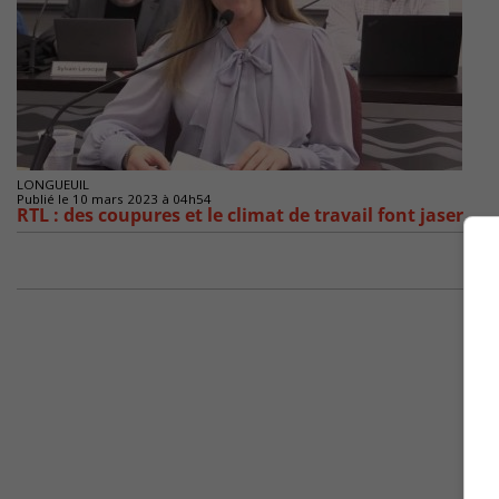
LONGUEUIL
Publié le 10 mars 2023 à 04h54
RTL : des coupures et le climat de travail font jaser