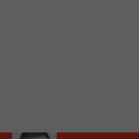
C
Vous avez envie d’écouter le FM 103,3 ou notre nouv
Ajoutez un signet FM 103,3 sur votre écran d’accueil
Voici la procédure ;)
À partir de votre téléphone, allez sur le site inte
Ensuite cliquez sur l’icône situé au bas de votre éc
(celui qui représente un carré incluant une flèche d
Cliquez maintenant sur l’option Ajouter sur l’écran
Faites Enregistrer en haut à droite.
Et voilà! Toutes les infos et l’écoute de votre radio loca
Audio