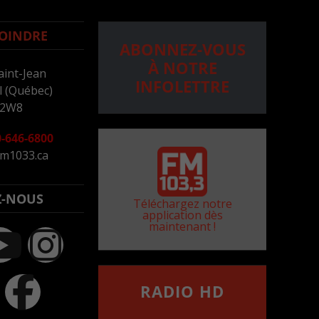
OINDRE
ABONNEZ-VOUS
À NOTRE
aint-Jean
INFOLETTRE
 (Québec)
 2W8
-646-6800
m1033.ca
Z-NOUS
Téléchargez notre
application dès
maintenant !
RADIO HD
••••••••••••••••••
Comment synthoniser la