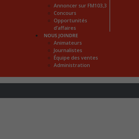
Annoncer sur FM103,3
Concours
Opportunités
d’affaires
NOUS JOINDRE
Animateurs
Journalistes
Équipe des ventes
Administration