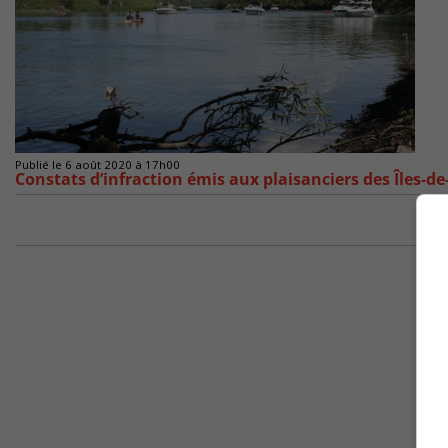
Publié le 6 août 2020 à 17h00
Constats d’infraction émis aux plaisanciers des Îles-d