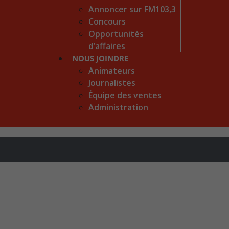
Annoncer sur FM103,3
Concours
Opportunités
d’affaires
NOUS JOINDRE
Animateurs
Journalistes
Équipe des ventes
Administration