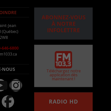
OINDRE
ABONNEZ-VOUS
À NOTRE
aint-Jean
INFOLETTRE
 (Québec)
 2W8
-646-6800
m1033.ca
Z-NOUS
Téléchargez notre
application dès
maintenant !
RADIO HD
••••••••••••••••••
Comment synthoniser la