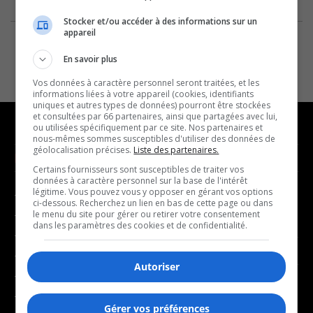
Stocker et/ou accéder à des informations sur un
appareil
En savoir plus
Vos données à caractère personnel seront traitées, et les
informations liées à votre appareil (cookies, identifiants
uniques et autres types de données) pourront être stockées
et consultées par 66 partenaires, ainsi que partagées avec lui,
ou utilisées spécifiquement par ce site. Nos partenaires et
nous-mêmes sommes susceptibles d'utiliser des données de
géolocalisation précises.
Liste des partenaires.
NOUVELLES
MUSIQUE
Certains fournisseurs sont susceptibles de traiter vos
données à caractère personnel sur la base de l'intérêt
légitime. Vous pouvez vous y opposer en gérant vos options
- Affaires municipales
- Décompte franco
ci-dessous. Recherchez un lien en bas de cette page ou dans
- Communauté / Social
- Joué récemment
le menu du site pour gérer ou retirer votre consentement
dans les paramètres des cookies et de confidentialité.
- Culture
BALADOS
- Économie
Autoriser
- Éducation
- Affaires
- Environnement
- Art de vivre
Gérer vos préférences