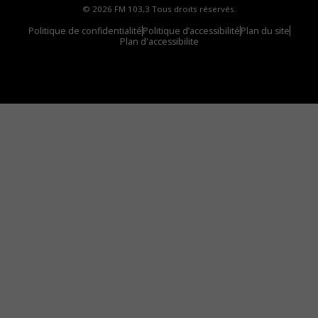
© 2026 FM 103,3 Tous droits réservés.
Politique de confidentialité
Politique d’accessibilité
Plan du site
Plan d'accessibilite
Comment installer notre vignette sur votre
appareil mobile