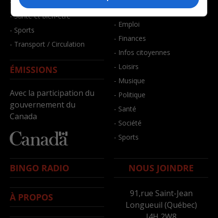
- Faits divers
- Bien-être
- Santé et bien-être
- Emploi
- Sports
- Finances
- Transport / Circulation
- Infos citoyennes
- Loisirs
ÉMISSIONS
- Musique
Avec la participation du
- Politique
gouvernement du
- Santé
Canada
- Société
- Sports
BINGO RADIO
NOUS JOINDRE
91,rue Saint-Jean
À PROPOS
Longueuil (Québec)
J4H 2W8