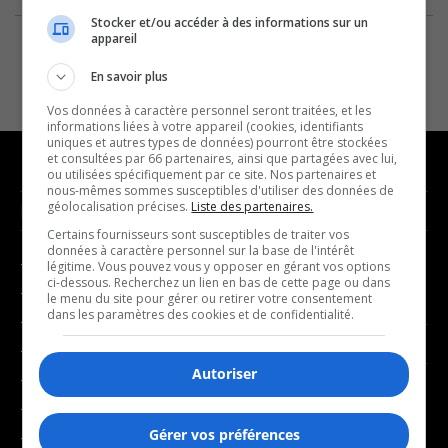
Stocker et/ou accéder à des informations sur un
appareil
En savoir plus
Vos données à caractère personnel seront traitées, et les
informations liées à votre appareil (cookies, identifiants
uniques et autres types de données) pourront être stockées
et consultées par 66 partenaires, ainsi que partagées avec lui,
ou utilisées spécifiquement par ce site. Nos partenaires et
nous-mêmes sommes susceptibles d'utiliser des données de
géolocalisation précises.
Liste des partenaires.
NOUVELLES
MUSIQUE
Certains fournisseurs sont susceptibles de traiter vos
données à caractère personnel sur la base de l'intérêt
- Affaires municipales
- Décompte franco
légitime. Vous pouvez vous y opposer en gérant vos options
ci-dessous. Recherchez un lien en bas de cette page ou dans
- Communauté / Social
- Joué récemment
le menu du site pour gérer ou retirer votre consentement
dans les paramètres des cookies et de confidentialité.
- Culture
BALADOS
- Économie
Autoriser
- Éducation
- Affaires
- Environnement
- Art de vivre
Gérer vos préférences
- Faits divers