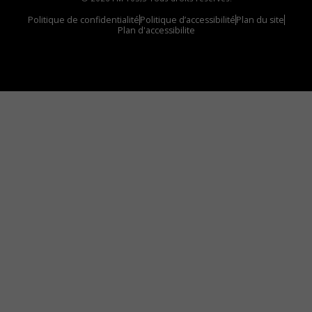
Politique de confidentialité
Politique d’accessibilité
Plan du site
Plan d'accessibilite
Comment installer notre vignette sur votre
appareil mobile