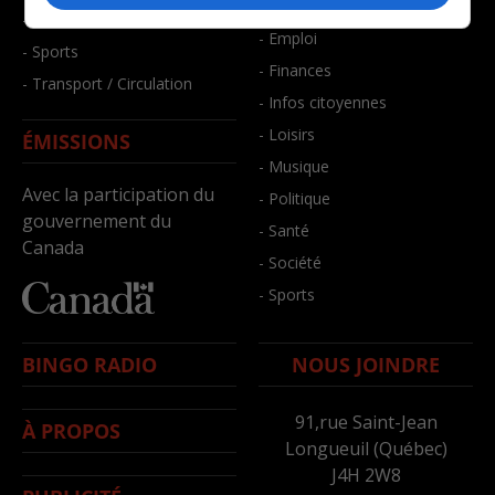
- Bien-être
- Santé et bien-être
- Emploi
- Sports
- Finances
- Transport / Circulation
- Infos citoyennes
- Loisirs
ÉMISSIONS
- Musique
Avec la participation du
- Politique
gouvernement du
- Santé
Canada
- Société
- Sports
BINGO RADIO
NOUS JOINDRE
91,rue Saint-Jean
À PROPOS
Longueuil (Québec)
J4H 2W8