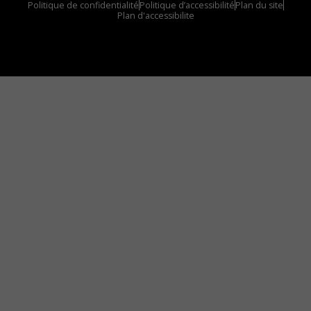
Politique de confidentialité
Politique d’accessibilité
Plan du site
Plan d'accessibilite
Comment installer notre vignette sur votre
appareil mobile
Vous avez envie d’écouter le FM 103,3 ou notre