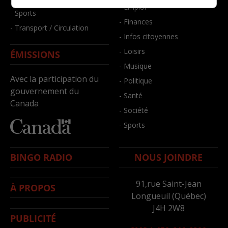
- Emploi
- Sports
- Finances
- Transport / Circulation
- Infos citoyennes
- Loisirs
ÉMISSIONS
- Musique
Avec la participation du
- Politique
gouvernement du
- Santé
Canada
- Société
- Sports
BINGO RADIO
NOUS JOINDRE
91,rue Saint-Jean
À PROPOS
Longueuil (Québec)
J4H 2W8
PUBLICITÉ