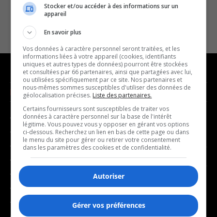
Stocker et/ou accéder à des informations sur un
appareil
En savoir plus
Vos données à caractère personnel seront traitées, et les
informations liées à votre appareil (cookies, identifiants
uniques et autres types de données) pourront être stockées
et consultées par 66 partenaires, ainsi que partagées avec lui,
ou utilisées spécifiquement par ce site. Nos partenaires et
nous-mêmes sommes susceptibles d'utiliser des données de
NOUVELLES
MUSIQUE
géolocalisation précises.
Liste des partenaires.
Certains fournisseurs sont susceptibles de traiter vos
données à caractère personnel sur la base de l'intérêt
- Affaires municipales
- Décompte franco
légitime. Vous pouvez vous y opposer en gérant vos options
- Communauté / Social
- Joué récemment
ci-dessous. Recherchez un lien en bas de cette page ou dans
le menu du site pour gérer ou retirer votre consentement
- Culture
dans les paramètres des cookies et de confidentialité.
BALADOS
- Économie
- Éducation
Autoriser
- Affaires
- Environnement
- Art de vivre
- Faits divers
Gérer vos préférences
- Bien-être
- Santé et bien-être