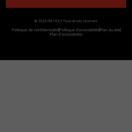
© 2026 FM 103,3 Tous droits réservés.
Politique de confidentialité
Politique d’accessibilité
Plan du site
Plan d'accessibilite
Comment installer notre vignette sur votre