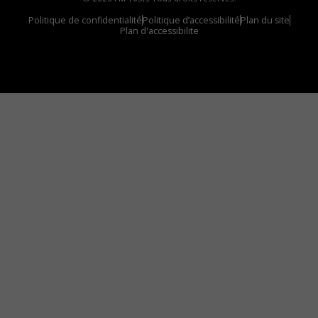
Politique de confidentialité
Politique d’accessibilité
Plan du site
Plan d'accessibilite
Comment installer notre vignette sur votre
appareil mobile