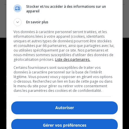
Stocker et/ou accéder à des informations sur un
appareil
En savoir plus
Vos données à caractère personnel seront traitées, et les
informations liées à votre appareil (cookies, identifiants
uniques et autres types de données) pourront être stockées
et consultées par 66 partenaires, ainsi que partagées avec lui,
ou utilisées spécifiquement par ce site. Nos partenaires et
nous-mêmes sommes susceptibles d'utiliser des données de
géolocalisation précises.
Liste des partenaires.
NOUVELLES
MUSIQUE
Certains fournisseurs sont susceptibles de traiter vos
données à caractère personnel sur la base de l'intérêt
- Affaires municipales
- Décompte franco
légitime. Vous pouvez vous y opposer en gérant vos options
ci-dessous. Recherchez un lien en bas de cette page ou dans
- Communauté / Social
- Joué récemment
le menu du site pour gérer ou retirer votre consentement
dans les paramètres des cookies et de confidentialité.
- Culture
BALADOS
- Économie
Autoriser
- Éducation
- Affaires
- Environnement
- Art de vivre
Gérer vos préférences
- Faits divers