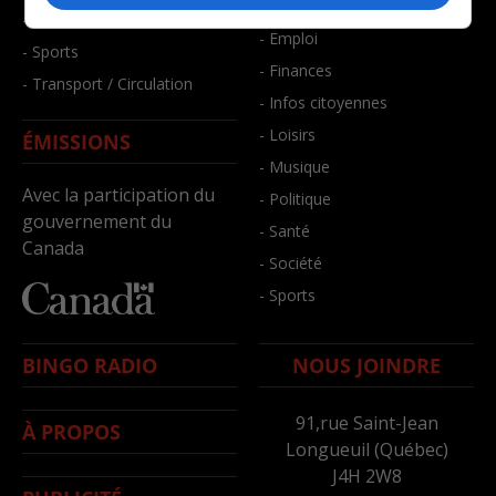
- Bien-être
- Santé et bien-être
- Emploi
- Sports
- Finances
- Transport / Circulation
- Infos citoyennes
- Loisirs
ÉMISSIONS
- Musique
Avec la participation du
- Politique
gouvernement du
- Santé
Canada
- Société
- Sports
BINGO RADIO
NOUS JOINDRE
91,rue Saint-Jean
À PROPOS
Longueuil (Québec)
J4H 2W8