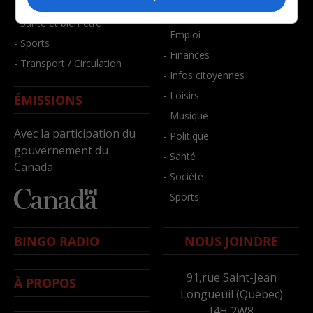
- Faits divers
- Bien-être
- Santé et bien-être
- Emploi
- Sports
- Finances
- Transport / Circulation
- Infos citoyennes
- Loisirs
ÉMISSIONS
- Musique
Avec la participation du
- Politique
gouvernement du
- Santé
Canada
- Société
- Sports
BINGO RADIO
NOUS JOINDRE
91,rue Saint-Jean
À PROPOS
Longueuil (Québec)
J4H 2W8