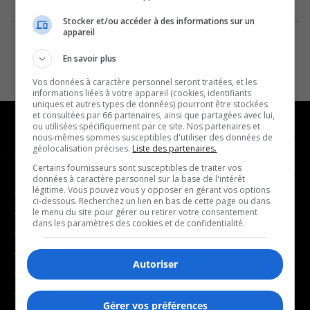
Stocker et/ou accéder à des informations sur un
appareil
En savoir plus
Vos données à caractère personnel seront traitées, et les
informations liées à votre appareil (cookies, identifiants
uniques et autres types de données) pourront être stockées
et consultées par 66 partenaires, ainsi que partagées avec lui,
ou utilisées spécifiquement par ce site. Nos partenaires et
nous-mêmes sommes susceptibles d'utiliser des données de
géolocalisation précises.
Liste des partenaires.
NOUVELLES
MUSIQUE
Certains fournisseurs sont susceptibles de traiter vos
données à caractère personnel sur la base de l'intérêt
légitime. Vous pouvez vous y opposer en gérant vos options
- Affaires municipales
- Décompte franco
ci-dessous. Recherchez un lien en bas de cette page ou dans
- Communauté / Social
- Joué récemment
le menu du site pour gérer ou retirer votre consentement
dans les paramètres des cookies et de confidentialité.
- Culture
BALADOS
- Économie
Autoriser
- Éducation
- Affaires
- Environnement
- Art de vivre
Gérer vos préférences