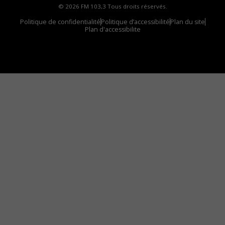
© 2026 FM 103,3 Tous droits réservés.
Politique de confidentialité
Politique d’accessibilité
Plan du site
Plan d'accessibilite
Comment installer notre vignette sur votre
appareil mobile