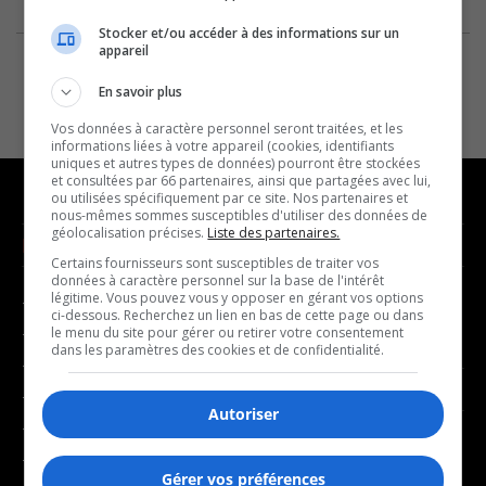
Stocker et/ou accéder à des informations sur un
appareil
En savoir plus
Vos données à caractère personnel seront traitées, et les
informations liées à votre appareil (cookies, identifiants
uniques et autres types de données) pourront être stockées
et consultées par 66 partenaires, ainsi que partagées avec lui,
ou utilisées spécifiquement par ce site. Nos partenaires et
nous-mêmes sommes susceptibles d'utiliser des données de
géolocalisation précises.
Liste des partenaires.
NOUVELLES
MUSIQUE
Certains fournisseurs sont susceptibles de traiter vos
données à caractère personnel sur la base de l'intérêt
légitime. Vous pouvez vous y opposer en gérant vos options
- Affaires municipales
- Décompte franco
ci-dessous. Recherchez un lien en bas de cette page ou dans
- Communauté / Social
- Joué récemment
le menu du site pour gérer ou retirer votre consentement
dans les paramètres des cookies et de confidentialité.
- Culture
BALADOS
- Économie
Autoriser
- Éducation
- Affaires
- Environnement
- Art de vivre
Gérer vos préférences