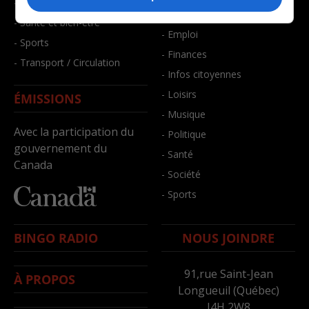
- Faits divers
- Bien-être
- Santé et bien-être
- Emploi
- Sports
- Finances
- Transport / Circulation
- Infos citoyennes
- Loisirs
ÉMISSIONS
- Musique
Avec la participation du
- Politique
gouvernement du
- Santé
Canada
- Société
- Sports
BINGO RADIO
NOUS JOINDRE
91,rue Saint-Jean
À PROPOS
Longueuil (Québec)
J4H 2W8