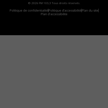
© 2026 FM 103,3 Tous droits réservés.
Politique de confidentialité
Politique d’accessibilité
Plan du site
Plan d'accessibilite
Comment installer notre vignette sur votre
appareil mobile