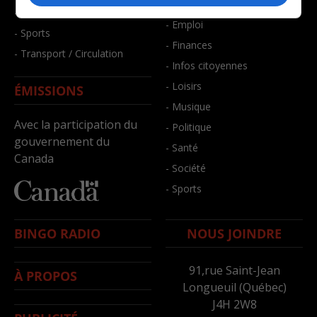
- Bien-être
- Santé et bien-être
- Emploi
- Sports
- Finances
- Transport / Circulation
- Infos citoyennes
- Loisirs
ÉMISSIONS
- Musique
Avec la participation du
- Politique
gouvernement du
- Santé
Canada
- Société
- Sports
BINGO RADIO
NOUS JOINDRE
91,rue Saint-Jean
À PROPOS
Longueuil (Québec)
J4H 2W8