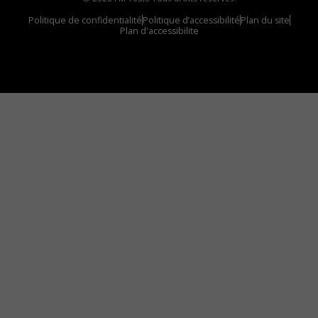
Politique de confidentialité
Politique d’accessibilité
Plan du site
Plan d'accessibilite
Comment installer notre vignette sur votre
appareil mobile