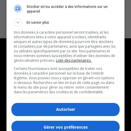
Stocker et/ou accéder à des informations sur un
appareil
En savoir plus
Vos données à caractère personnel seront traitées, et les
informations liées à votre appareil (cookies, identifiants
uniques et autres types de données) pourront être stockées
et consultées par 66 partenaires, ainsi que partagées avec lui,
ou utilisées spécifiquement par ce site. Nos partenaires et
nous-mêmes sommes susceptibles d'utiliser des données de
géolocalisation précises.
Liste des partenaires.
NOUVELLES
MUSIQUE
Certains fournisseurs sont susceptibles de traiter vos
données à caractère personnel sur la base de l'intérêt
- Affaires municipales
- Décompte franco
légitime. Vous pouvez vous y opposer en gérant vos options
ci-dessous. Recherchez un lien en bas de cette page ou dans
- Communauté / Social
- Joué récemment
le menu du site pour gérer ou retirer votre consentement
dans les paramètres des cookies et de confidentialité.
- Culture
BALADOS
- Économie
Autoriser
- Éducation
- Affaires
- Environnement
- Art de vivre
Gérer vos préférences
- Faits divers