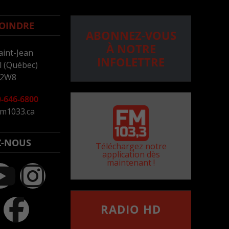
OINDRE
ABONNEZ-VOUS
À NOTRE
aint-Jean
INFOLETTRE
 (Québec)
 2W8
-646-6800
m1033.ca
Z-NOUS
Téléchargez notre
application dès
maintenant !
RADIO HD
••••••••••••••••••
Comment synthoniser la