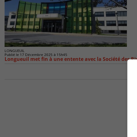
LONGUEUIL
Publié le 17 Décembre 2025 à 15h45
Longueuil met fin à une entente avec la Société des Ri