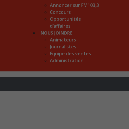
Annoncer sur FM103,3
Concours
Opportunités
d’affaires
NOUS JOINDRE
Animateurs
Journalistes
Équipe des ventes
Administration